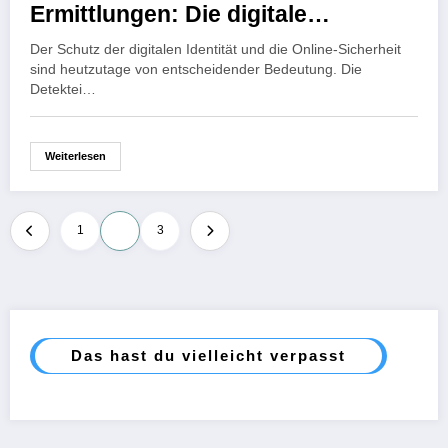
Ermittlungen: Die digitale
Kompetenz der Detektei Ulm.
Der Schutz der digitalen Identität und die Online-Sicherheit
sind heutzutage von entscheidender Bedeutung. Die
Detektei…
Weiterlesen
Seitennummerierung
1
2
3
der
Beiträge
Das hast du vielleicht verpasst