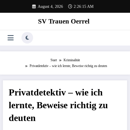
Zum
August 4, 2026
2:26:16 AM
Inhalt
springen
SV Trauen Oerrel
Start
Kriminalität
Privatdetektiv – wie ich lernte, Beweise richtig zu deuten
Privatdetektiv – wie ich
lernte, Beweise richtig zu
deuten