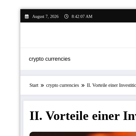
Zum
August 7, 2026
8:42:08 AM
Inhalt
springen
crypto currencies
Start
crypto currencies
II. Vorteile einer Invest
II. Vorteile einer 